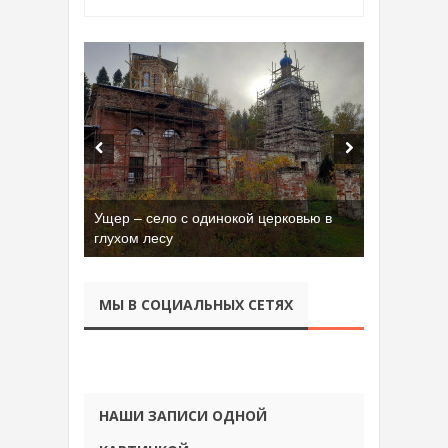
Ущер – село с одинокой церковью в
Бывшая танковая часть имени Сухэ-
глухом лесу
Батора во Владимире
МЫ В СОЦИАЛЬНЫХ СЕТЯХ
НАШИ ЗАПИСИ ОДНОЙ