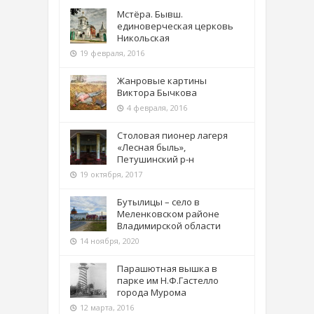
Мстёра. Бывш.
единоверческая церковь
Никольская
19 февраля, 2016
Жанровые картины
Виктора Бычкова
4 февраля, 2016
Столовая пионер лагеря
«Лесная быль»,
Петушинский р-н
19 октября, 2017
Бутылицы – село в
Меленковском районе
Владимирской области
14 ноября, 2020
Парашютная вышка в
парке им Н.Ф.Гастелло
города Мурома
12 марта, 2016