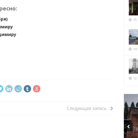
ресно:
ря)
19
имиру
адимиру
14
12 
Следующая запись