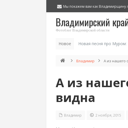
Мы покажем вам как Владимирщину 
Владимирский кра
Фотоблог Владимирской области
Новое
Новая песня про Муром:
Владимир
А из нашего 
А из нашег
видна
Владимир
2 ноября, 2015