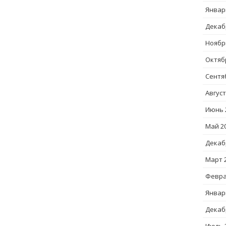
Январ
Декаб
Ноябр
Октяб
Сентя
Август
Июнь 
Май 2
Декаб
Март 
Февра
Январ
Декаб