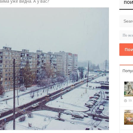
зима уже видна. А у вас?
ПОИ
Пои
Попу
19