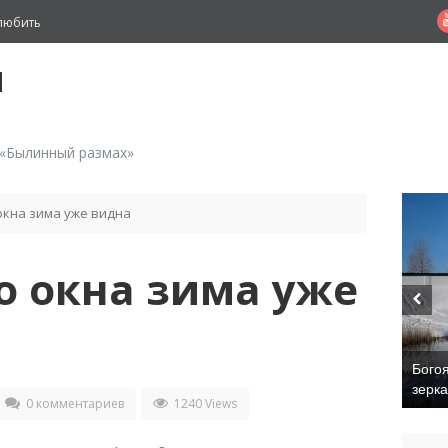
любить
й
 «Былинный размах»
окна зима уже видна
о окна зима уже
Бого
зерк
0 комментариев
1240 Views