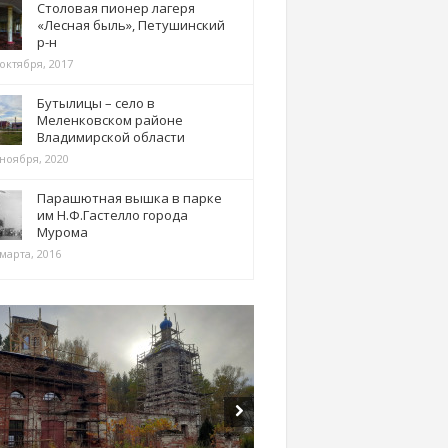
Столовая пионер лагеря
«Лесная быль», Петушинский
р-н
 октября, 2017
Бутылицы – село в
Меленковском районе
Владимирской области
 ноября, 2020
Парашютная вышка в парке
им Н.Ф.Гастелло города
Мурома
марта, 2016