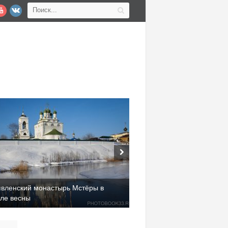
явленский монастырь Мстёры в
але весны