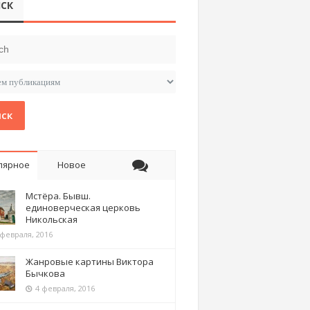
СК
ск
лярное
Новое
Мстёра. Бывш.
единоверческая церковь
Никольская
 февраля, 2016
Жанровые картины Виктора
Бычкова
4 февраля, 2016