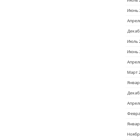
Июль 
Июнь 
Апрел
Декаб
Июль 
Июнь 
Апрел
Март 
Январ
Декаб
Апрел
Февра
Январ
Ноябр