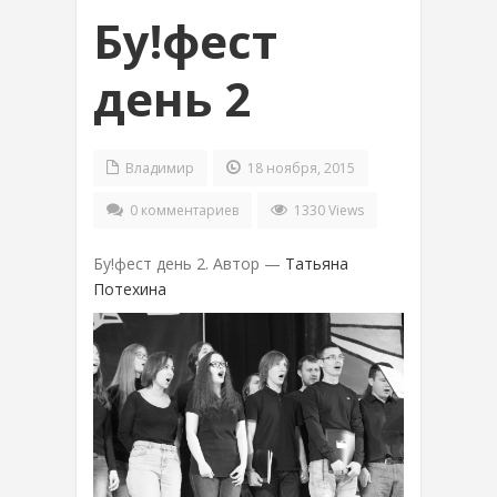
Бу!фест
день 2
Владимир
18 ноября, 2015
0 комментариев
1330 Views
Бу!фест день 2. Автор —
Татьяна
Потехина