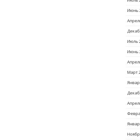
Июль 
Июнь 
Апрел
Декаб
Июль 
Июнь 
Апрел
Март 
Январ
Декаб
Апрел
Февра
Январ
Ноябр