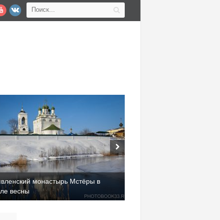
явленский монастырь Мстёры в
але весны