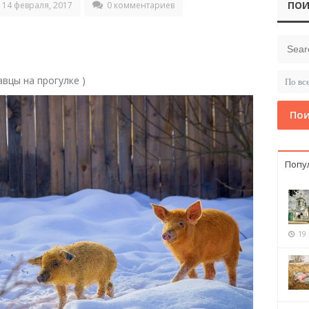
ПОИ
14 февраля, 2017
0 комментариев
авцы на прогулке )
Пои
Попу
19