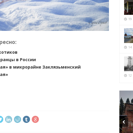
19
ресно:
14
котиков
ранцы в России
ая» в микрорайне Заклязьменский
ая»
12 