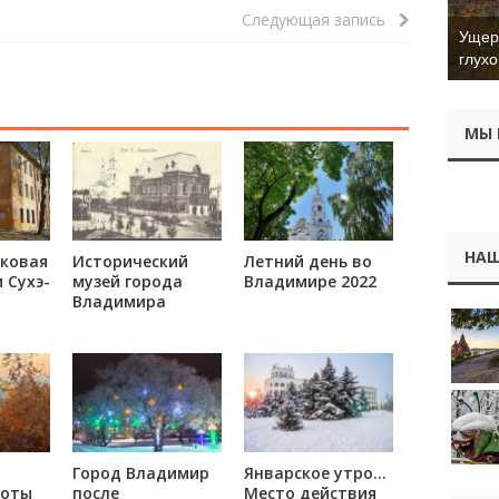
Следующая запись
Ущер 
глухо
МЫ 
НАШ
ковая
Исторический
Летний день во
 Сухэ-
музей города
Владимире 2022
Владимира
Город Владимир
Январское утро…
соты
после
Место действия