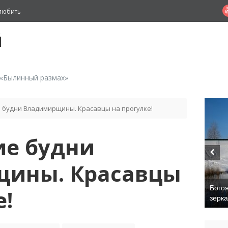
любить
й
 «Былинный размах»
 будни Владимирщины. Красавцы на прогулке!
ие будни
ины. Красавцы
Бого
е!
зерк