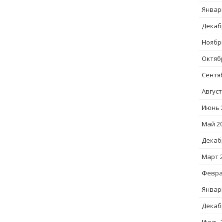
Январ
Декаб
Ноябр
Октяб
Сентя
Август
Июнь 
Май 2
Декаб
Март 
Февра
Январ
Декаб