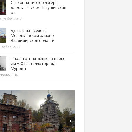
Столовая пионер лагеря
«Лесная быль», Петушинский
р-н
 октября, 2017
Бутылицы – село в
Меленковском районе
Владимирской области
 ноября, 2020
Парашютная вышка в парке
им Н.Ф.Гастелло города
Мурома
марта, 2016