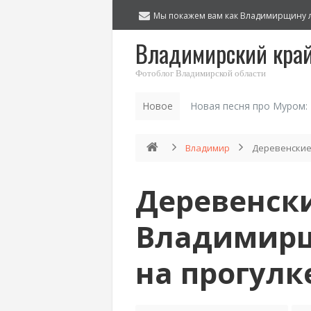
Мы покажем вам как Владимирщину 
Владимирский кра
Фотоблог Владимирской области
Новое
Новая песня про Муром:
Владимир
Деревенские
Деревенск
Владимирщ
на прогулк