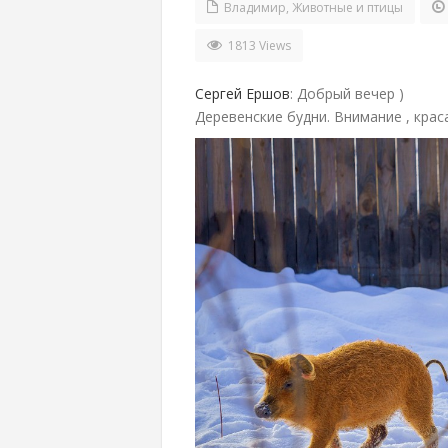
Владимир
,
Животные и птицы
1813 Views
Сергей Ершов
: Добрый вечер )
Деревенские будни. Внимание , крас