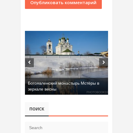
Богоявленский монастырь Мстёры в
зеркале весны
Добрятинский карьер (д. Алферово)
ПОИСК