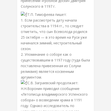
принесении «гробной доски» Дмитрия
Солунского в 1197 г.
Т.П. Тимофеева пишет:
1. Если рассмотреть дату начала
строительства в 1194 гг., то следует
отметить, что сын Всеволода родился
25 октября — в это время на Руси уже
начинался зимний, нестроительный
сезон.
2. Упоминание о соборе как о
существовавшем в 1197 году (туда была
поставлена привезенная из Солуни
реликвия) является косвенным
аргументом.
С.В. Заграевский продолжает:
Н.Н.Воронин приводил сообщение
«Летописца владимирского Успенского
собора» о возведении храма в 1191
году. Однако исследователь по