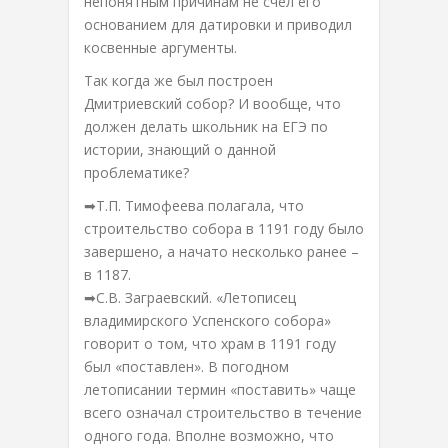
непонятным причинам не счел его
основанием для датировки и приводил
косвенные аргументы.
Так когда же был построен
Дмитриевский собор? И вообще, что
должен делать школьник на ЕГЭ по
истории, знающий о данной
проблематике?
➡Т.П. Тимофеева полагала, что
строительство собора в 1191 году было
завершено, а начато несколько ранее –
в 1187.
➡С.В. Заграевский. «Летописец
владимирского Успенского собора»
говорит о том, что храм в 1191 году
был «поставлен». В погодном
летописании термин «поставить» чаще
всего означал строительство в течение
одного года. Вполне возможно, что