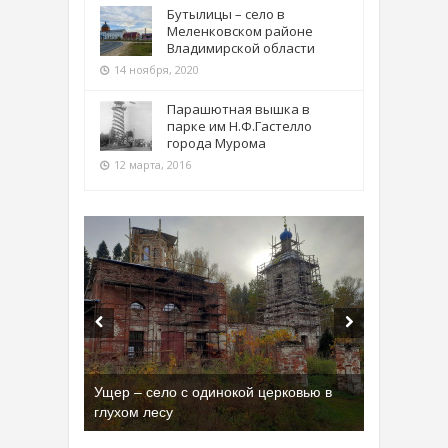
Бутылицы – село в
Меленковском районе
Владимирской области
14 ноября, 2020
Парашютная вышка в
парке им Н.Ф.Гастелло
города Мурома
12 марта, 2016
Ущер – село с одинокой церковью в
Бывшая танковая часть имени Сухэ-
глухом лесу
Батора во Владимире