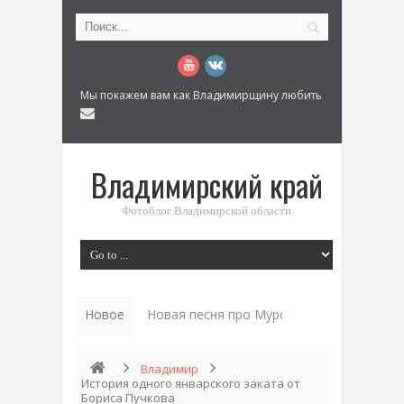
Мы покажем вам как Владимирщину любить
Владимирский край
Фотоблог Владимирской области
Новое
Новая песня про Муром: «Былинный разм
Владимир
История одного январского заката от
Бориса Пучкова