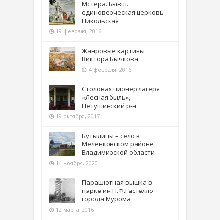
Мстёра. Бывш.
единоверческая церковь
Никольская
19 февраля, 2016
Жанровые картины
Виктора Бычкова
4 февраля, 2016
Столовая пионер лагеря
«Лесная быль»,
Петушинский р-н
19 октября, 2017
Бутылицы – село в
Меленковском районе
Владимирской области
14 ноября, 2020
Парашютная вышка в
парке им Н.Ф.Гастелло
города Мурома
12 марта, 2016