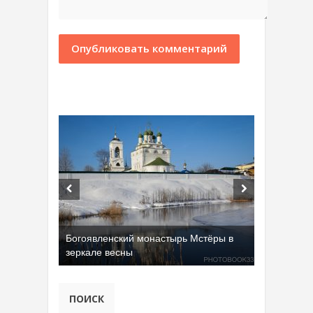
Добрятинский карьер (д. Алферово)
ПОИСК