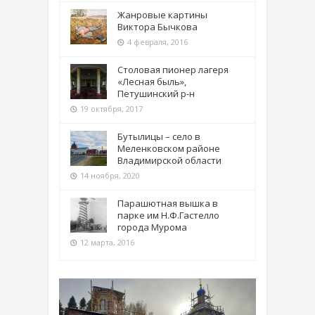
Жанровые картины
Виктора Бычкова
4 февраля, 2016
Столовая пионер лагеря
«Лесная быль»,
Петушинский р-н
19 октября, 2017
Бутылицы – село в
Меленковском районе
Владимирской области
14 ноября, 2020
Парашютная вышка в
парке им Н.Ф.Гастелло
города Мурома
12 марта, 2016