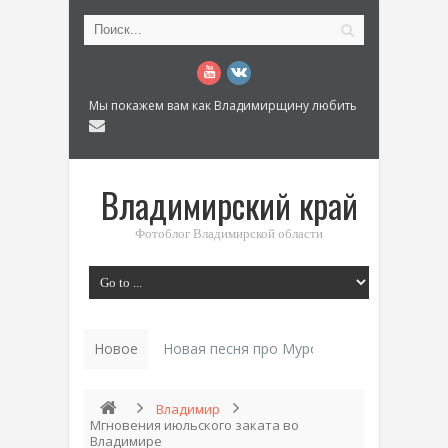
Мы покажем вам как Владимирщину любить
Владимирский край
Фотоблог Владимирской области
Новое
История «Дома Куренкова» в Коврове по
Владимир
Мгновения июльского заката во
Владимире