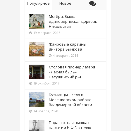
Популярное
Новое
Мстёра. Бывш.
единоверческая церковь
Никольская
19 февраля, 2016
Жанровые картины
Виктора Бычкова
4 февраля, 2016
Столовая пионер лагеря
«Лесная быль»,
Петушинский р-н
19 октября, 2017
Бутылицы – село в
Меленковском районе
Владимирской области
14 ноября, 2020
Парашютная вышка в
парке им Н.Ф.Гастелло