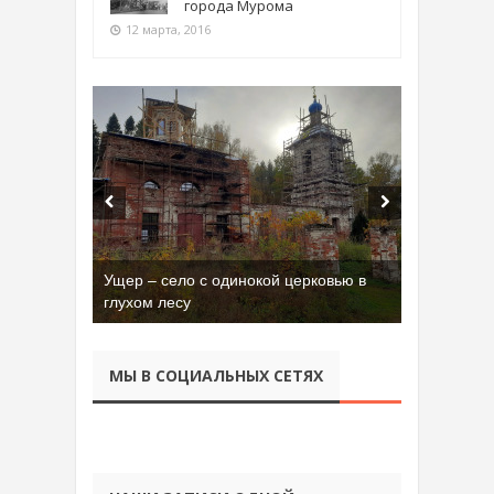
города Мурома
12 марта, 2016
Ущер – село с одинокой церковью в
Бывшая танковая часть имени Сухэ-
глухом лесу
Батора во Владимире
МЫ В СОЦИАЛЬНЫХ СЕТЯХ