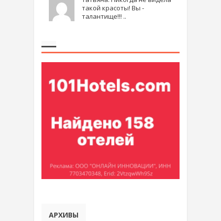
такой красоты! Вы -
талантище!!! ..
АРХИВЫ