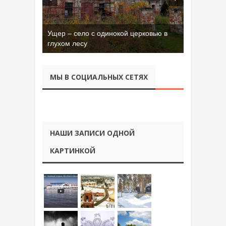
Ущер – село с одинокой церковью в
Бывшая танковая часть имени Сухэ-
глухом лесу
Батора во Владимире
МЫ В СОЦИАЛЬНЫХ СЕТЯХ
НАШИ ЗАПИСИ ОДНОЙ
КАРТИНКОЙ