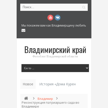
Мы покажем вам как Владимирщину любить
Владимирский край
Фотоблог Владимирской области
Новое
История «Дома Куренкова» в Коврове по
Владимир
Реконструкция патриаршего сада во
Владимире