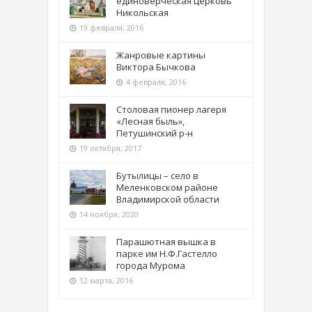
единоверческая церковь
Никольская
19 февраля, 2016
Жанровые картины
Виктора Бычкова
4 февраля, 2016
Столовая пионер лагеря
«Лесная быль»,
Петушинский р-н
19 октября, 2017
Бутылицы – село в
Меленковском районе
Владимирской области
14 ноября, 2020
Парашютная вышка в
парке им Н.Ф.Гастелло
города Мурома
12 марта, 2016