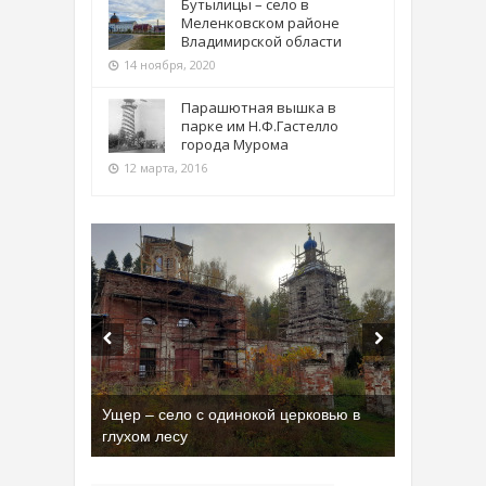
Бутылицы – село в
Меленковском районе
Владимирской области
14 ноября, 2020
Парашютная вышка в
парке им Н.Ф.Гастелло
города Мурома
12 марта, 2016
Ущер – село с одинокой церковью в
глухом лесу