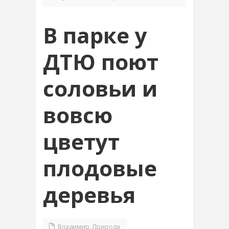
В парке у
ДТЮ поют
соловьи и
вовсю
цветут
плодовые
деревья
Владимир
,
Природа