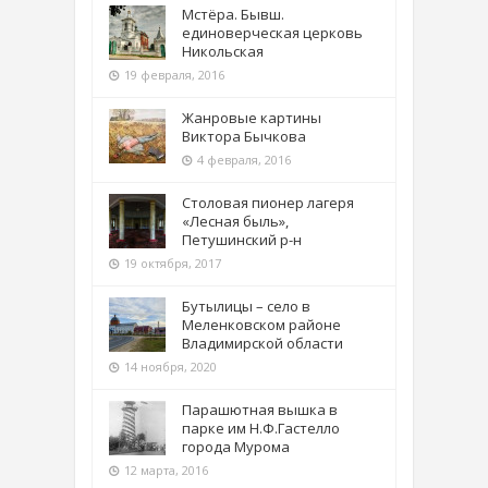
Мстёра. Бывш.
единоверческая церковь
Никольская
19 февраля, 2016
Жанровые картины
Виктора Бычкова
4 февраля, 2016
Столовая пионер лагеря
«Лесная быль»,
Петушинский р-н
19 октября, 2017
Бутылицы – село в
Меленковском районе
Владимирской области
14 ноября, 2020
Парашютная вышка в
парке им Н.Ф.Гастелло
города Мурома
12 марта, 2016