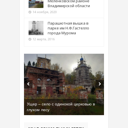
Меленковском районе
Владимирской области
14 ноября, 2020
Парашютная вышка в
парке им Н.Ф.Гастелло
города Мурома
12 марта, 2016
Ущер – село с одинокой церковью в
глухом лесу