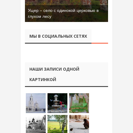
Ущер – село с одинокой церковью в
Бывшая танковая часть имени Сухэ-
глухом лесу
Батора во Владимире
МЫ В СОЦИАЛЬНЫХ СЕТЯХ
НАШИ ЗАПИСИ ОДНОЙ
КАРТИНКОЙ