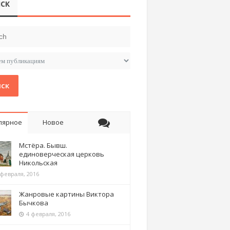
СК
ск
лярное
Новое
Мстёра. Бывш.
единоверческая церковь
Никольская
 февраля, 2016
Жанровые картины Виктора
Бычкова
4 февраля, 2016