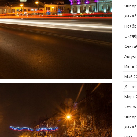
Январ
Декаб
Ноябр
Октяб
Сентя
Август
Июнь 
Май 2
Декаб
Март 
Февра
Январ
Декаб