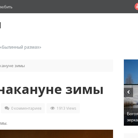
любить
й
 «Былинный размах»
кануне зимы
накануне зимы
0 комментариев
1913 Views
Бого
зерк
имы.