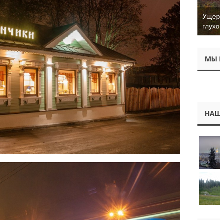
Ущер 
глухо
МЫ 
НАШ