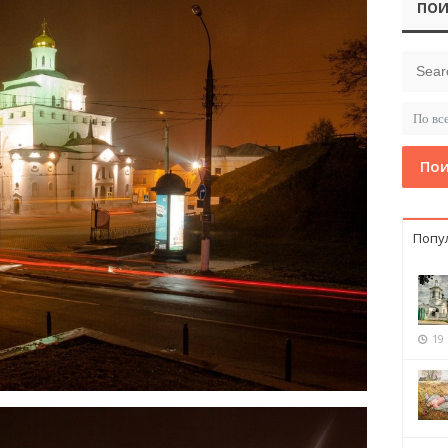
ПОИ
Пои
Попу
19