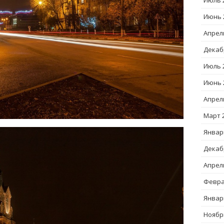
Июль 
Июнь 
Апрел
Декаб
Июль 
Июнь 
Апрел
Март 
Январ
Декаб
Апрел
Февра
Январ
Ноябр