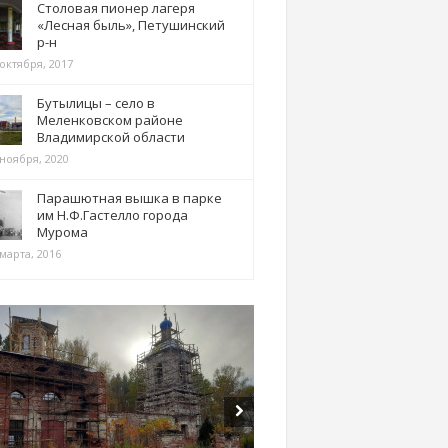
Столовая пионер лагеря
«Лесная быль», Петушинский
р-н
 октября, 2017
Бутылицы – село в
Меленковском районе
Владимирской области
 ноября, 2020
Парашютная вышка в парке
им Н.Ф.Гастелло города
Мурома
марта, 2016