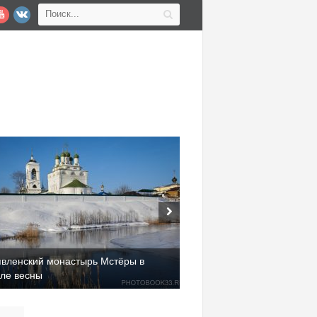
явленский монастырь Мстёры в
але весны