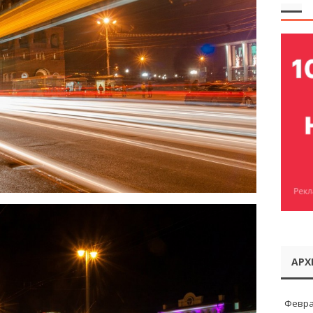
АРХ
Февра