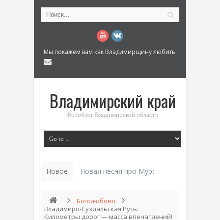
Мы покажем вам как Владимирщину любить
Владимирский край
Фотоблог Владимирской области
Новое
История_
Боголюбово
Владимиро-Суздальская Русь:
Километры дорог — масса впечатлений!