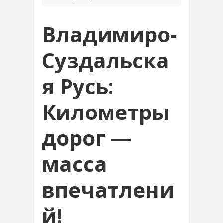
Владимиро-
Суздальска
я Русь:
Километры
дорог —
масса
впечатлени
й!