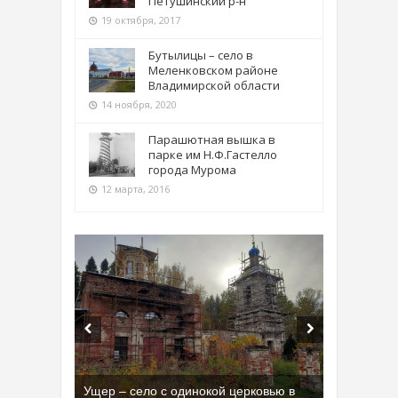
Петушинский р-н
19 октября, 2017
Бутылицы – село в
Меленковском районе
Владимирской области
14 ноября, 2020
Парашютная вышка в
парке им Н.Ф.Гастелло
города Мурома
12 марта, 2016
Ущер – село с одинокой церковью в