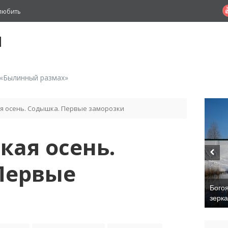
любить
й
 «Былинный размах»
я осень. Содышка. Первые заморозки
ая осень.
Первые
Бого
зерк