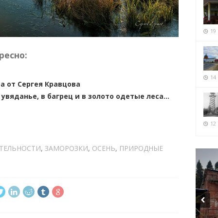
19
ресно:
14
 от Сергея Кравцова
вяданье, в багрец и в золото одетые леса…
12 
ТЕЛЬНОСТИ
,
ЗАМОРОЗКИ
,
ОСЕНЬ
,
ПРИРОДНЫЕ