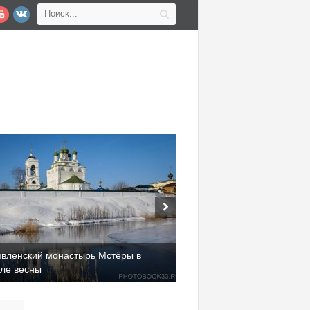
явленский монастырь Мстёры в
але весны