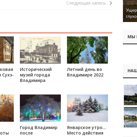
Следующая запись
Ущер 
глухо
МЫ 
ковая
Исторический
Летний день во
НАШ
 Сухэ-
музей города
Владимире 2022
Владимира
Город Владимир
Январское утро…
соты
после
Место действия