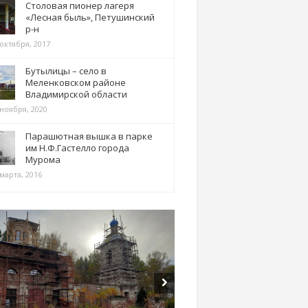
Столовая пионер лагеря
«Лесная быль», Петушинский
р-н
 октября, 2017
Бутылицы – село в
Меленковском районе
Владимирской области
 ноября, 2020
Парашютная вышка в парке
им Н.Ф.Гастелло города
Мурома
марта, 2016