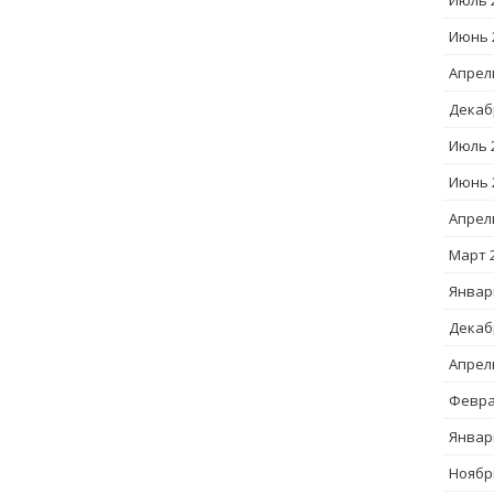
Июль 
Июнь 
Апрел
Декаб
Июль 
Июнь 
Апрел
Март 
Январ
Декаб
Апрел
Февра
Январ
Ноябр