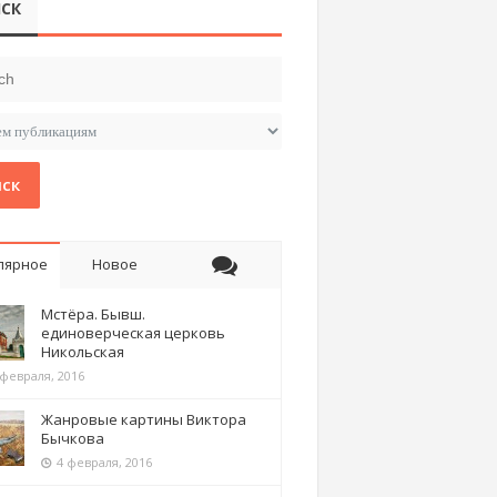
СК
ск
лярное
Новое
Мстёра. Бывш.
единоверческая церковь
Никольская
 февраля, 2016
Жанровые картины Виктора
Бычкова
4 февраля, 2016