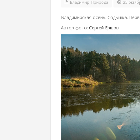
Владимир
,
Природа
25 октяб
Владимирская осень. Содышка. Пер
Автор фото:
Сергей Ершов