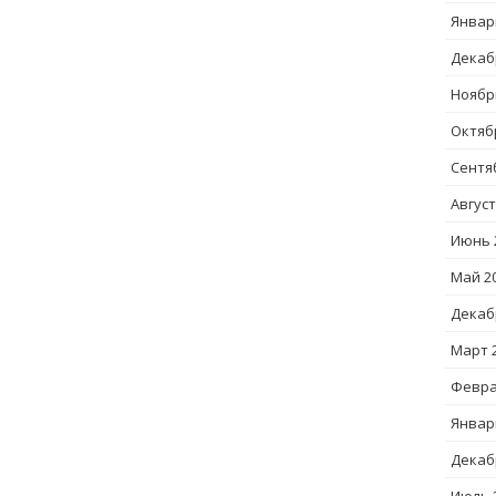
Январ
Декаб
Ноябр
Октяб
Сентя
Август
Июнь 
Май 2
Декаб
Март 
Февра
Январ
Декаб