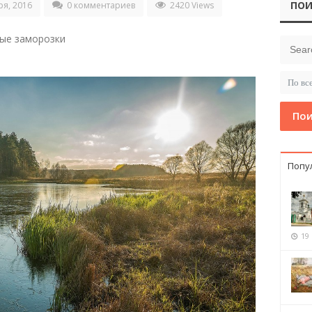
ПОИ
ря, 2016
0 комментариев
2420 Views
вые заморозки
Пои
Попу
19