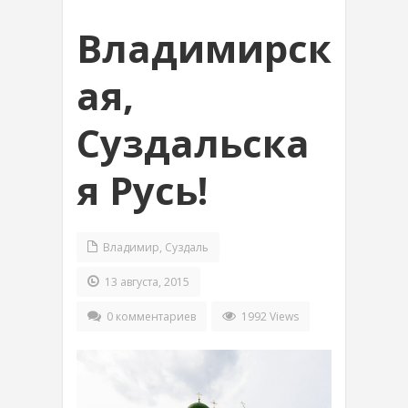
Владимирск
ая,
Суздальска
я Русь!
Владимир
,
Суздаль
13 августа, 2015
0 комментариев
1992 Views