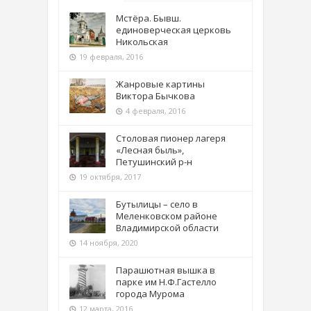
Мстёра. Бывш.
единоверческая церковь
Никольская
19 февраля, 2016
Жанровые картины
Виктора Бычкова
4 февраля, 2016
Столовая пионер лагеря
«Лесная быль»,
Петушинский р-н
19 октября, 2017
Бутылицы – село в
Меленковском районе
Владимирской области
14 ноября, 2020
Парашютная вышка в
парке им Н.Ф.Гастелло
города Мурома
12 марта, 2016