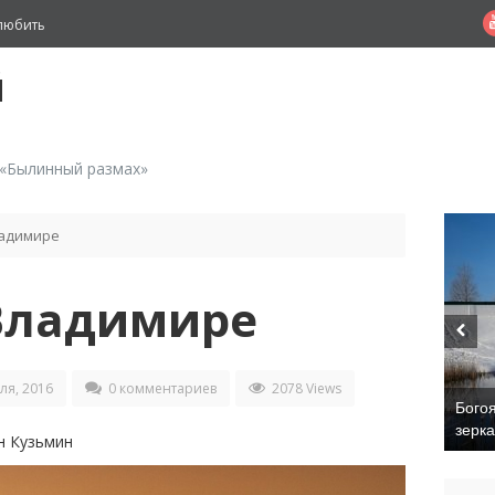
любить
й
 «Былинный размах»
ладимире
 Владимире
ля, 2016
0 комментариев
2078 Views
Бого
зерк
н Кузьмин