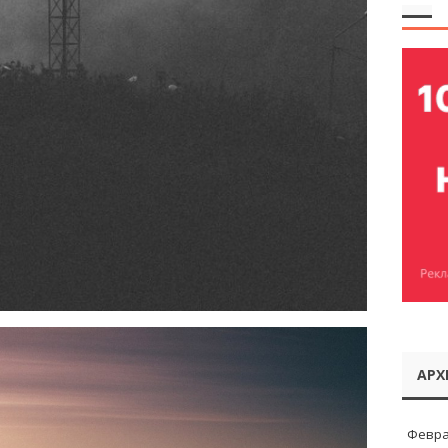
АРХ
Февра