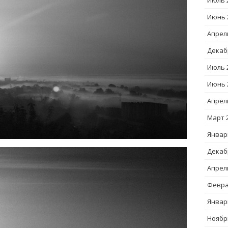
Июль 
Июнь 
Апрел
Декаб
Июль 
Июнь 
Апрел
Март 
Январ
Декаб
Апрел
Февра
Январ
Ноябр