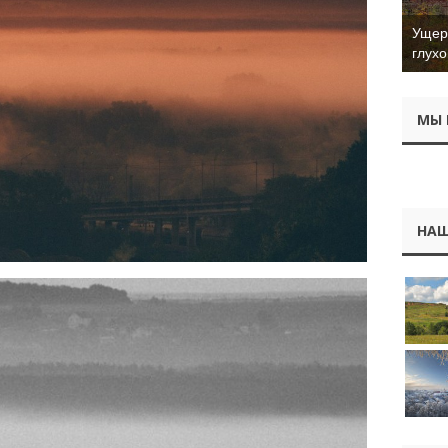
Ущер 
глухо
МЫ 
НАШ