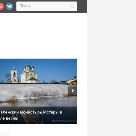
явленский монастырь Мстёры в
але весны