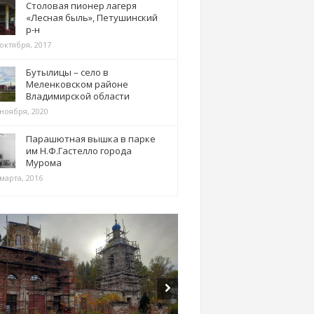
Столовая пионер лагеря
«Лесная быль», Петушинский
р-н
 октября, 2017
Бутылицы – село в
Меленковском районе
Владимирской области
 ноября, 2020
Парашютная вышка в парке
им Н.Ф.Гастелло города
Мурома
марта, 2016