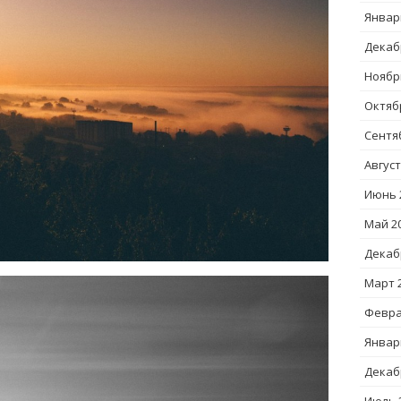
Январ
Декаб
Ноябр
Октяб
Сентя
Август
Июнь 
Май 2
Декаб
Март 
Февра
Январ
Декаб