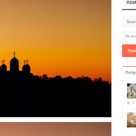
ПОИ
Пои
Попу
19