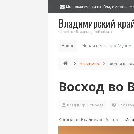
Мы покажем вам как Владимирщину 
Владимирский кра
Фотоблог Владимирской области
Новое
Новая песня про Муром:
Владимир
Восход во В
Восход во
Владимир
,
Природа
12 февра
Восход во Владимире. Автор —
Ива