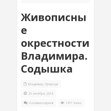
Живописны
е
окрестности
Владимира.
Содышка
Владимир
,
Природа
25 октября, 2016
0 комментариев
1971 Views