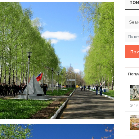
ПОИ
Пои
Попу
19