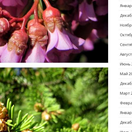
Январ
Декаб
Ноябр
Октяб
Сентя
Август
Июнь 
Май 2
Декаб
Март 
Февра
Январ
Декаб