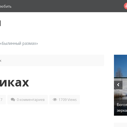
любить
й
 «Былинный размах»
х
никах
17
0 комментариев
1709 Views
Бого
зерк