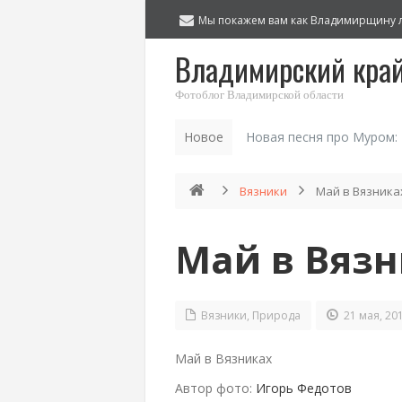
Мы покажем вам как Владимирщину 
Владимирский кра
Фотоблог Владимирской области
Новое
Новая песня про Муром:
Вязники
Май в Вязника
Май в Вяз
Вязники
,
Природа
21 мая, 20
Май в Вязниках
Автор фото:
Игорь Федотов