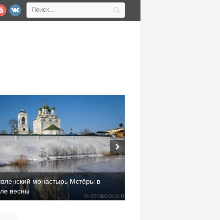
явленский монастырь Мстёры в
але весны