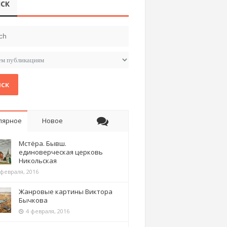
СК
ск
лярное
Новое
Мстёра. Бывш.
единоверческая церковь
Никольская
 февраля, 2016
Жанровые картины Виктора
Бычкова
4 февраля, 2016