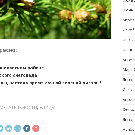
Июль 
Июнь 
Апрел
Декаб
Июль 
ресно:
Июнь 
Апрел
зниковском районе
Март 
ского снегопада
Январ
ны, настало время сочной зелёной листвы!
Декаб
Апрел
МЕЧАТЕЛЬНОСТИ
,
УЛИЦЫ
Февра
Январ
Ноябр