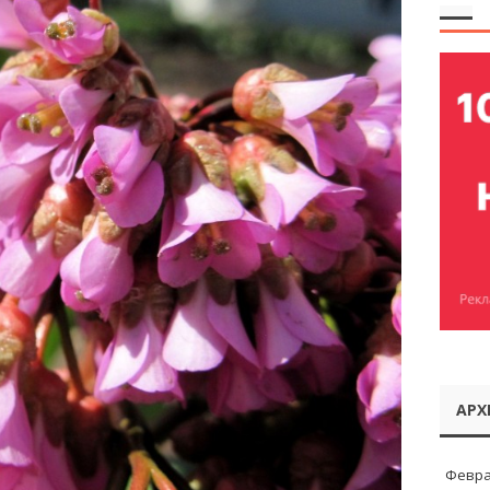
АРХ
Февра