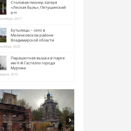
Столовая пионер лагеря
«Лесная быль», Петушинский
р-н
 октября, 2017
Бутылицы – село в
Меленковском районе
Владимирской области
 ноября, 2020
Парашютная вышка в парке
им Н.Ф.Гастелло города
Мурома
марта, 2016