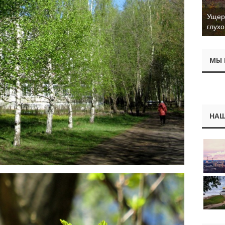
Ущер 
глухо
МЫ 
НАШ