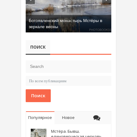
Богоявленский монастырь Мстёры в
зеркале весны
ПОИСК
Поиск
Популярное
Новое
Мстёра. Бывш.
единоверческая церковь