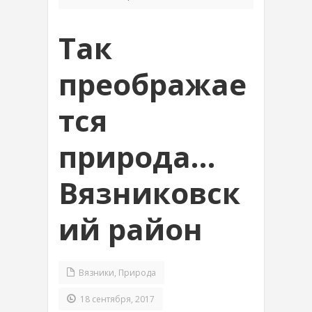
Так
преображае
тся
природа…
Вязниковск
ий район
Вязники
,
Природа
18 сентября, 2017