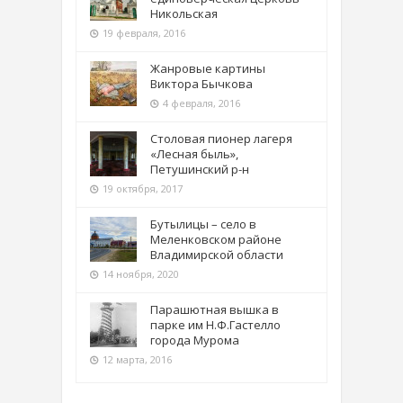
Никольская
19 февраля, 2016
Жанровые картины
Виктора Бычкова
4 февраля, 2016
Столовая пионер лагеря
«Лесная быль»,
Петушинский р-н
19 октября, 2017
Бутылицы – село в
Меленковском районе
Владимирской области
14 ноября, 2020
Парашютная вышка в
парке им Н.Ф.Гастелло
города Мурома
12 марта, 2016