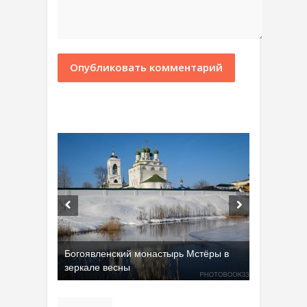
Богоявленский монастырь Мстёры в
зеркале весны
Добрятинский карьер (д. Алферово)