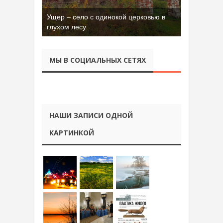
Ущер – село с одинокой церковью в
Бывшая танковая часть имени Сухэ-
глухом лесу
Батора во Владимире
МЫ В СОЦИАЛЬНЫХ СЕТЯХ
НАШИ ЗАПИСИ ОДНОЙ
КАРТИНКОЙ