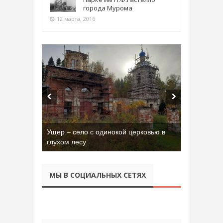
города Мурома
12 марта, 2016
Ущер – село с одинокой церковью в
Бывшая танковая часть имени Сухэ-
глухом лесу
Батора во Владимире
МЫ В СОЦИАЛЬНЫХ СЕТЯХ