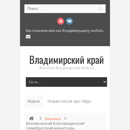
Мы покажем вам как Владимирщину любить
Владимирский край
Фотоблог Владимирской области
Новое
Новая песня про Муром: «Былинный разм
Вязники
Вязниковский Благовещенский
Семибратский монастырь