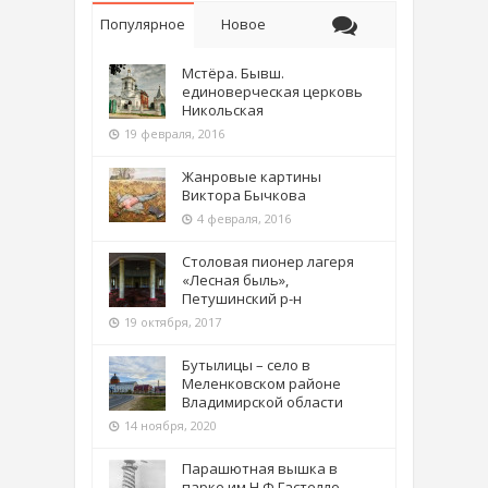
Популярное
Новое
Мстёра. Бывш.
единоверческая церковь
Никольская
19 февраля, 2016
Жанровые картины
Виктора Бычкова
4 февраля, 2016
Столовая пионер лагеря
«Лесная быль»,
Петушинский р-н
19 октября, 2017
Бутылицы – село в
Меленковском районе
Владимирской области
14 ноября, 2020
Парашютная вышка в
парке им Н.Ф.Гастелло