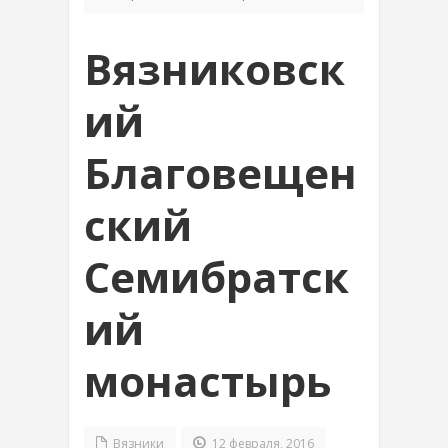
Вязниковск
ий
Благовещен
ский
Семибратск
ий
монастырь
Вязники
12 февраля, 2016