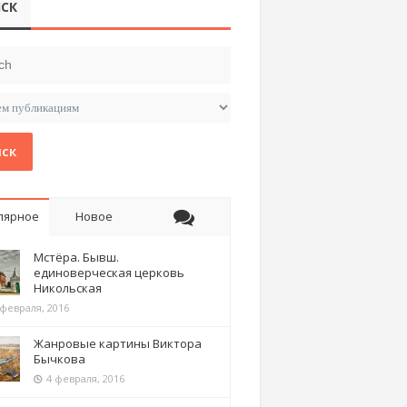
СК
ск
лярное
Новое
Мстёра. Бывш.
единоверческая церковь
Никольская
 февраля, 2016
Жанровые картины Виктора
Бычкова
4 февраля, 2016