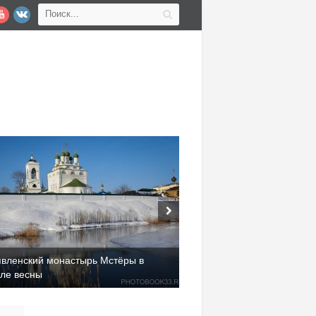
явленский монастырь Мстёры в
але весны