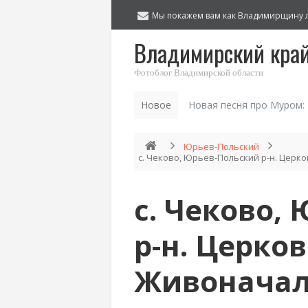
Мы покажем вам как Владимирщину 
Владимирский кра
Фотоблог Владимирской области
Новое
Новая песня про Муром:
Юрьев-Польский
с. Чеково, Юрьев-Польский р-н. Цер
с. Чеково,
р-н. Церко
Живонача