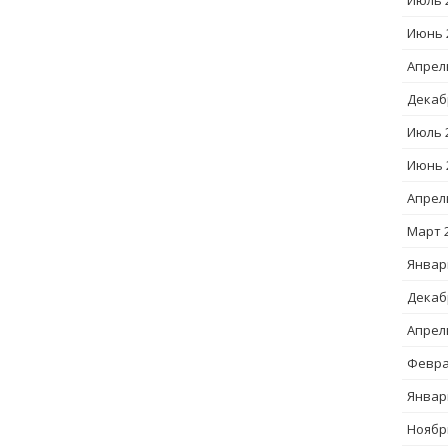
Июль 
Июнь 
Апрел
Декаб
Июль 
Июнь 
Апрел
Март 
Январ
Декаб
Апрел
Февра
Январ
Ноябр