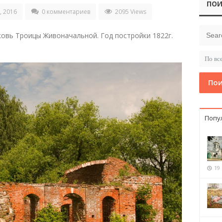
ПОИ
, 2016
0 комментариев
2095 Views
ковь Троицы Живоначальной. Год постройки 1822г.
Пои
Попу
19