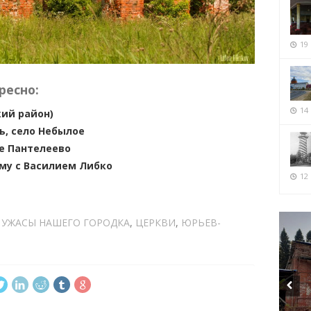
19
ресно:
14
ий район)
, село Небылое
ле Пантелеево
му с Василием Либко
12 
,
УЖАСЫ НАШЕГО ГОРОДКА
,
ЦЕРКВИ
,
ЮРЬЕВ-