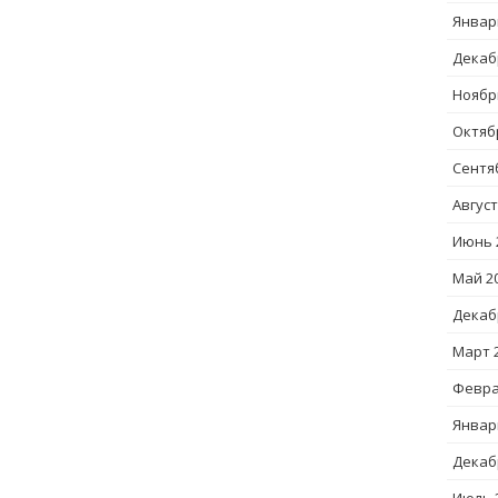
Январ
Декаб
Ноябр
Октяб
Сентя
Август
Июнь 
Май 2
Декаб
Март 
Февра
Январ
Декаб