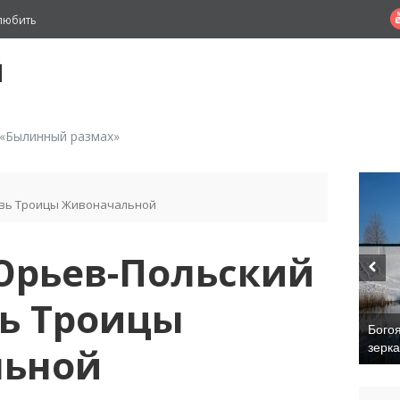
любить
й
 «Былинный размах»
ковь Троицы Живоначальной
 Юрьев-Польский
вь Троицы
Бого
льной
зерк