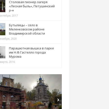
Столовая пионер лагеря
«Лесная быль», Петушинский
р-н
 октября, 2017
Бутылицы – село в
Меленковском районе
Владимирской области
 ноября, 2020
Парашютная вышка в парке
им Н.Ф.Гастелло города
Мурома
марта, 2016