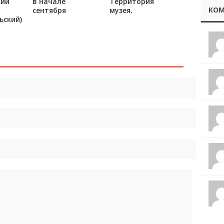
кий
в начале
Территория
КОМ
сентября
музея.
ьский)