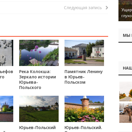
Следующая запись
Ущер 
глухо
МЫ 
НАШ
льефов
Река Колокша:
Памятник Ленину
го
Зеркало истории
в Юрьев-
Юрьева-
Польском
Польского
Юрьев-Польский
Юрьев-Польский.