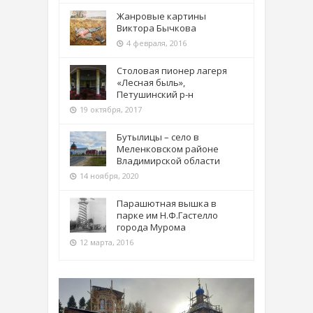
Жанровые картины
Виктора Бычкова
4 февраля, 2016
Столовая пионер лагеря
«Лесная быль»,
Петушинский р-н
19 октября, 2017
Бутылицы – село в
Меленковском районе
Владимирской области
14 ноября, 2020
Парашютная вышка в
парке им Н.Ф.Гастелло
города Мурома
12 марта, 2016