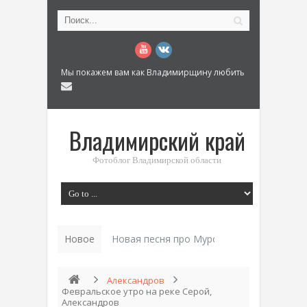
Мы покажем вам как Владимирщину любить
Владимирский край
Фотоблог Владимирской области
Новое
Новая песня про Муром: «Былинный разм
Александров
Февральское утро на реке Серой,
Александров