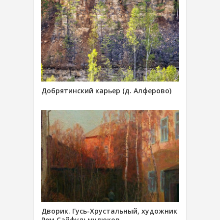
Добрятинский карьер (д. Алферово)
Дворик. Гусь-Хрустальный, художник
Рем Сайфульмулюков