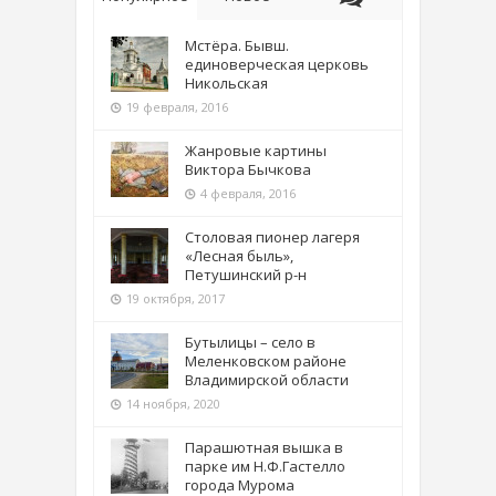
Мстёра. Бывш.
единоверческая церковь
Никольская
19 февраля, 2016
Жанровые картины
Виктора Бычкова
4 февраля, 2016
Столовая пионер лагеря
«Лесная быль»,
Петушинский р-н
19 октября, 2017
Бутылицы – село в
Меленковском районе
Владимирской области
14 ноября, 2020
Парашютная вышка в
парке им Н.Ф.Гастелло
города Мурома