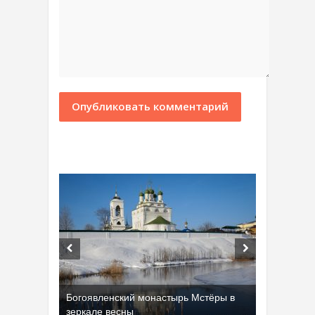
Богоявленский монастырь Мстёры в
зеркале весны