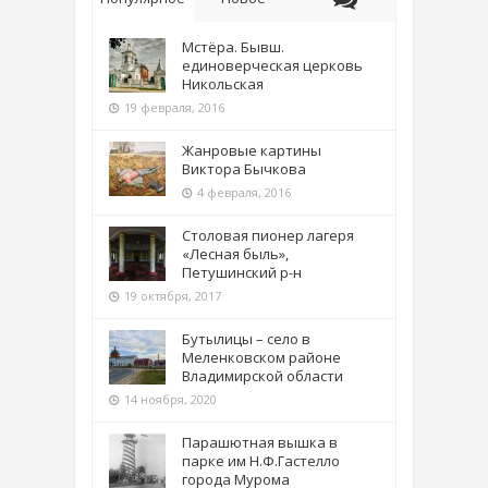
Мстёра. Бывш.
единоверческая церковь
Никольская
19 февраля, 2016
Жанровые картины
Виктора Бычкова
4 февраля, 2016
Столовая пионер лагеря
«Лесная быль»,
Петушинский р-н
19 октября, 2017
Бутылицы – село в
Меленковском районе
Владимирской области
14 ноября, 2020
Парашютная вышка в
парке им Н.Ф.Гастелло
города Мурома