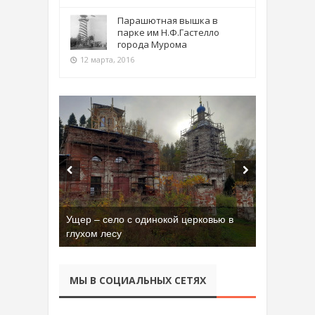
Парашютная вышка в
парке им Н.Ф.Гастелло
города Мурома
12 марта, 2016
Бывшая танковая часть имени Сухэ-
Батора во Владимире
МЫ В СОЦИАЛЬНЫХ СЕТЯХ