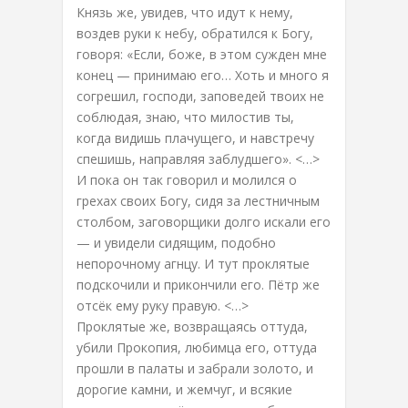
Князь же, увидев, что идут к нему,
воздев руки к небу, обратился к Богу,
говоря: «Если, боже, в этом сужден мне
конец — принимаю его… Хоть и много я
согрешил, господи, заповедей твоих не
соблюдая, знаю, что милостив ты,
когда видишь плачущего, и навстречу
спешишь, направляя заблудшего». <…>
И пока он так говорил и молился о
грехах своих Богу, сидя за лестничным
столбом, заговорщики долго искали его
— и увидели сидящим, подобно
непорочному агнцу. И тут проклятые
подскочили и прикончили его. Пётр же
отсёк ему руку правую. <…>
Проклятые же, возвращаясь оттуда,
убили Прокопия, любимца его, оттуда
прошли в палаты и забрали золото, и
дорогие камни, и жемчуг, и всякие