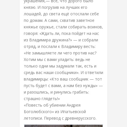
украшения,— всё, что дорого было
князю. И погрузив на лучших его
лошадей, до света ещё отослали себе
по домам. А сами, схватив заветное
княжье оружье, стали собирать воинов,
говоря: «Ждать ли, пока пойдет на нас
из Владимира дружина?» — и собрали
отряд, и послали к Владимиру весть:
«Не замышляете ли чего против нас?
Хотим мы с вами уладить: ведь не
только одни мы задумали так, есть и
средь вас наши сообщники». И ответили
владимирцы: «Кто ваш сообщник — тот
пусть будет с вами, а нам без нужды» —
и разошлись, и ринулись грабить:
страшно глядеть!»
«Повесть об убиении Андрея
Боголюбского» из Ипатьевской
летописи. Перевод с древнерусского.