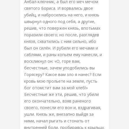
Анбал-ключник, а был его меч мечом
святого Бориса. И ворвались двое
убийц, и набросились на него, и князь
швырнул одного под себя, а другие,
решив, что повержен князь, впотьмах
поразили своего; но после, разглядев
князя, схватились с ним сильно, ибо
был он силён. И рубили его мечами и
саблями, и раны копьём ему нанесли, и
воскликнул он: «О, горе вам,
бесчестные, зачем уподобились вы
Горясеру? Какое вам зло я нанес? Если
кровь мою прольете на земле, пусть
бог отомстит вам за мой хлеб!»
Бесчестные же эти, решив, что убили
его окончательно, взяв раненого
своего, понесли его вон и, вздрагивая,
ушли. Князь же, внезапно выйдя за
ними, начал рыгать и стонать от
внутренней боли, пробираясь к крыльцу.