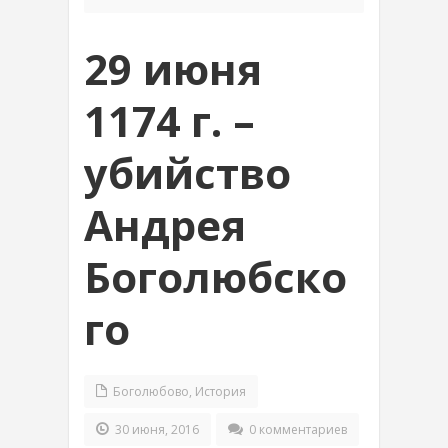
29 июня
1174 г. –
убийство
Андрея
Боголюбско
го
Боголюбово
,
История
30 июня, 2016
0 комментариев