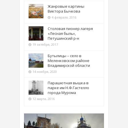
Жанровые картины
Виктора Бычкова
4 февраля, 2016
Столовая пионер лагеря
«Лесная быль»,
Петушинский р-н
19 октября, 2017
Бутылицы – село в
Меленковском районе
Владимирской области
14 ноября, 2020
Парашютная вышка в
парке им Н.Ф.Гастелло
города Мурома
12 марта, 2016