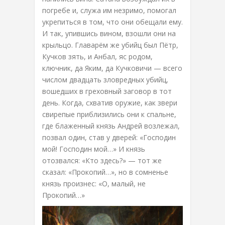
погребе и, служа им незримо, помогал
укрепиться в том, что они обещали ему.
И так, упившись вином, взошли они на
крыльцо. Главарём же убийц был Пётр,
Кучков зять, и Анбал, яс родом,
ключник, да Яким, да Кучковичи — всего
числом двадцать зловредных убийц,
вошедших в греховный заговор в тот
день. Когда, схватив оружие, как звери
свирепые приблизились они к спальне,
где блаженный князь Андрей возлежал,
позвал один, став у дверей: «Господин
мой! Господин мой…» И князь
отозвался: «Кто здесь?» — тот же
сказал: «Прокопий…», но в сомненье
князь произнес: «О, малый, не
Прокопий…»