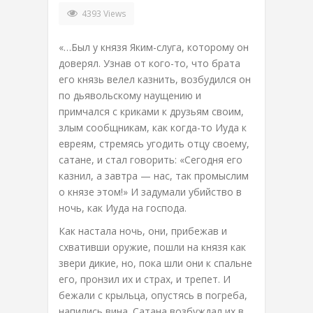
4393 Views
«…Был у князя Яким-слуга, которому он
доверял. Узнав от кого-то, что брата
его князь велел казнить, возбудился он
по дьявольскому наущению и
примчался с криками к друзьям своим,
злым сообщникам, как когда-то Иуда к
евреям, стремясь угодить отцу своему,
сатане, и стал говорить: «Сегодня его
казнил, а завтра — нас, так промыслим
о князе этом!» И задумали убийство в
ночь, как Иуда на господа.
Как настала ночь, они, прибежав и
схвативши оружие, пошли на князя как
звери дикие, но, пока шли они к спальне
его, пронзил их и страх, и трепет. И
бежали с крыльца, опустясь в погреба,
напились вина. Сатана возбуждал их в