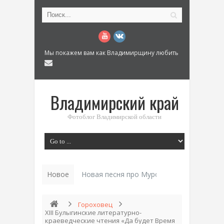
Мы покажем вам как Владимирщину любить
Владимирский край
Фотоблог Владимирской области
Новое
Новая песня про Муром: «Былинный разм
Гороховец
XIII Булыгинские литературно-
краеведческие чтения «Да будет Время