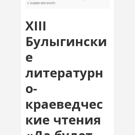
с нами вечно!»
XIII
Булыгински
е
литературн
о-
краеведчес
кие чтения