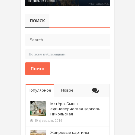
зеркале весны
Добрятинский карьер (д. Алферово)
ПОИСК
Поиск
Популярное
Новое
Мстёра. Бывш.
единоверческая церковь
Никольская
19 февраля, 2016
Жанровые картины