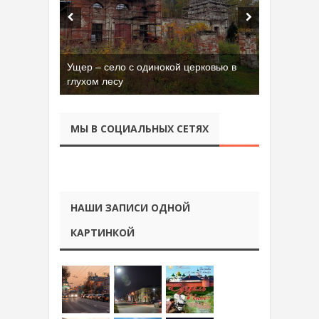
Ущер – село с одинокой церковью в
Бывшая танковая часть имени Сухэ-
глухом лесу
Батора во Владимире
МЫ В СОЦИАЛЬНЫХ СЕТЯХ
НАШИ ЗАПИСИ ОДНОЙ
КАРТИНКОЙ