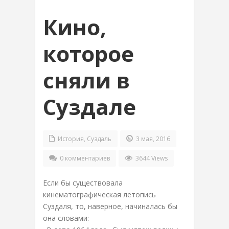
Кино,
которое
сняли в
Суздале
История
,
Суздаль
3 мая, 2016
0 комментариев
3644 Views
Если бы существовала
кинематографическая летопись
Суздаля, то, наверное, начиналась бы
она словами: