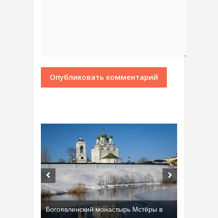
Богоявленский монастырь Мстёры в