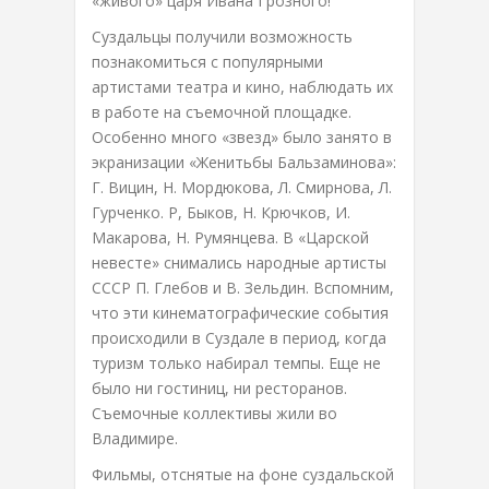
«живого» царя Ивана Грозного!
Суздальцы получили возможность
познакомиться с популярными
артистами театра и кино, наблюдать их
в работе на съемочной площадке.
Особенно много «звезд» было занято в
экранизации «Женитьбы Бальзаминова»:
Г. Вицин, Н. Мордюкова, Л. Смирнова, Л.
Гурченко. Р, Быков, Н. Крючков, И.
Макарова, Н. Румянцева. В «Царской
невесте» снимались народные артисты
СССР П. Глебов и В. Зельдин. Вспомним,
что эти кинематографические события
происходили в Суздале в период, когда
туризм только набирал темпы. Еще не
было ни гостиниц, ни ресторанов.
Съемочные коллективы жили во
Владимире.
Фильмы, отснятые на фоне суздальской