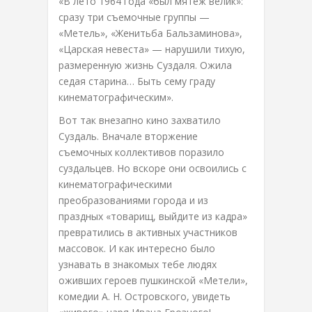
«В лето 1964 года «был мятеж велик»:
сразу три съемочные группы —
«Метель», «Женитьба Бальзаминова»,
«Царская невеста» — нарушили тихую,
размеренную жизнь Суздаля. Ожила
седая старина… Быть сему граду
кинематографическим».
Вот так внезапно кино захватило
Суздаль. Вначале вторжение
съемочных коллективов поразило
суздальцев. Но вскоре они освоились с
кинематографическими
преобразованиями города и из
праздных «товарищ, выйдите из кадра»
превратились в активных участников
массовок. И как интересно было
узнавать в знакомых тебе людях
оживших героев пушкинской «Метели»,
комедии А. Н. Островского, увидеть