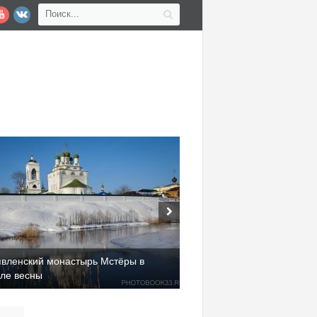
явленский монастырь Мстёры в
але весны