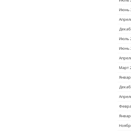
Июль 
Июнь 
Апрел
Декаб
Июль 
Июнь 
Апрел
Март 
Январ
Декаб
Апрел
Февра
Январ
Ноябр