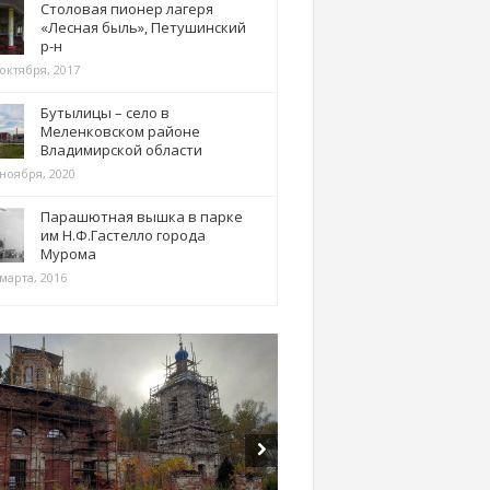
Столовая пионер лагеря
«Лесная быль», Петушинский
р-н
 октября, 2017
Бутылицы – село в
Меленковском районе
Владимирской области
 ноября, 2020
Парашютная вышка в парке
им Н.Ф.Гастелло города
Мурома
марта, 2016