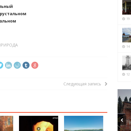
льный
Хрустальном
19
тальном
ПРИРОДА
14
12 
Следующая запись