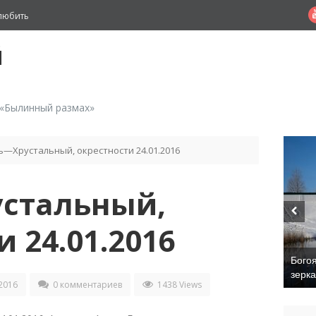
любить
й
 «Былинный размах»
сь—Хрустальный, окрестности 24.01.2016
устальный,
 24.01.2016
Бого
зерк
2016
0 комментариев
1438 Views