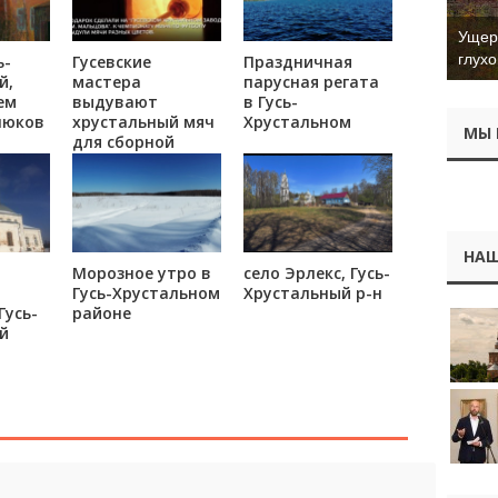
Ущер 
глухо
ь-
Гусевские
Праздничная
й,
мастера
парусная регата
ем
выдувают
в Гусь-
люков
хрустальный мяч
Хрустальном
МЫ 
для сборной
России
НАШ
Морозное утро в
село Эрлекс, Гусь-
Гусь-Хрустальном
Хрустальный р-н
Гусь-
районе
й