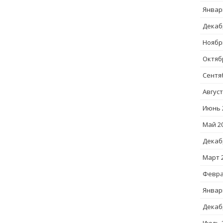
Январ
Декаб
Ноябр
Октяб
Сентя
Август
Июнь 
Май 2
Декаб
Март 
Февра
Январ
Декаб