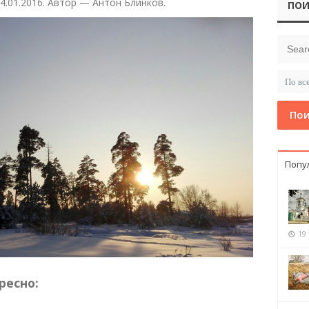
4.01.2016. Автор — Антон Блинков.
ПОИ
Пои
Попу
19
ресно: