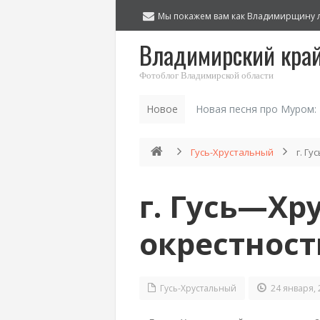
Мы покажем вам как Владимирщину 
Владимирский кра
Фотоблог Владимирской области
Новое
Новая песня про Муром:
Гусь-Хрустальный
г. Гу
г. Гусь—Хр
окрестности
Гусь-Хрустальный
24 января, 