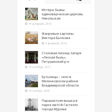
Мстёра. Бывш.
единоверческая церковь
Никольская
19 февраля, 2016
Жанровые картины
Виктора Бычкова
4 февраля, 2016
Столовая пионер лагеря
«Лесная быль»,
Петушинский р-н
19 октября, 2017
Бутылицы – село в
Меленковском районе
Владимирской области
14 ноября, 2020
Парашютная вышка в
парке им Н.Ф.Гастелло
города Мурома