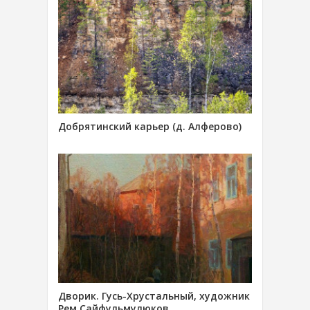
Добрятинский карьер (д. Алферово)
Дворик. Гусь-Хрустальный, художник
Рем Сайфульмулюков