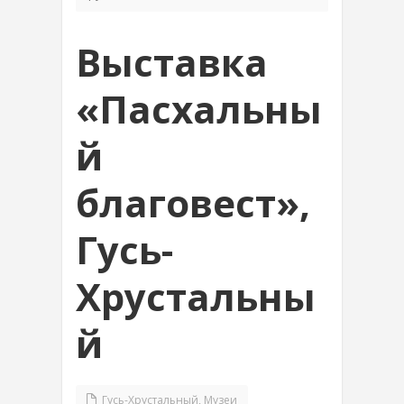
Выставка
«Пасхальны
й
благовест»,
Гусь-
Хрустальны
й
Гусь-Хрустальный
,
Музеи