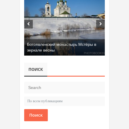
Богоявленский монастырь Мстёры в
зеркале весны
Добрятинский карьер (д. Алферово)
ПОИСК
Поиск