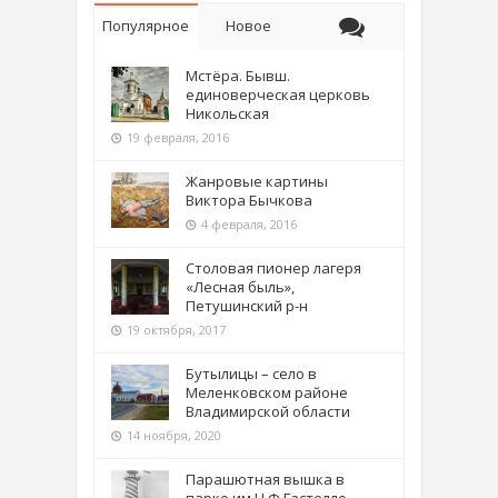
Популярное
Новое
Мстёра. Бывш.
единоверческая церковь
Никольская
19 февраля, 2016
Жанровые картины
Виктора Бычкова
4 февраля, 2016
Столовая пионер лагеря
«Лесная быль»,
Петушинский р-н
19 октября, 2017
Бутылицы – село в
Меленковском районе
Владимирской области
14 ноября, 2020
Парашютная вышка в
парке им Н.Ф.Гастелло