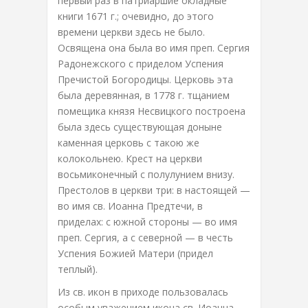
первый раз в патриаршие окладные
книги 1671 г.; очевидно, до этого
времени церкви здесь не было.
Освящена она была во имя преп. Сергия
Радонежского с приделом Успения
Пречистой Богородицы. Церковь эта
была деревянная, в 1778 г. тщанием
помещика князя Несвицкого построена
была здесь существующая доныне
каменная церковь с такою же
колокольнею. Крест на церкви
восьмиконечный с полулунием внизу.
Престолов в церкви три: в настоящей —
во имя св. Иоанна Предтечи, в
приделах: с южной стороны — во имя
преп. Сергия, а с северной — в честь
Успения Божией Матери (придел
теплый).
Из св. икон в приходе пользовалась
особым уважением икона св. Иоанна