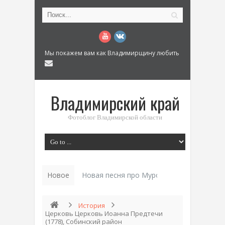
Мы покажем вам как Владимирщину любить
Владимирский край
Фотоблог Владимирской области
Новое
Новая песня про Муром: «Былинный разм
История
Церковь Церковь Иоанна Предтечи
(1778), Собинский район