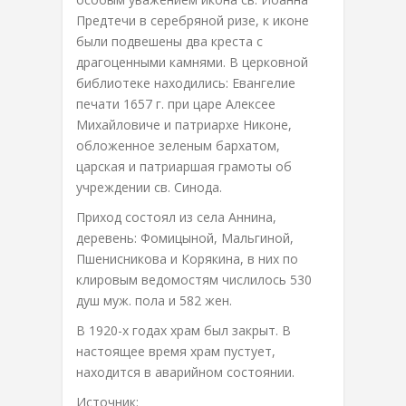
Предтечи в серебряной ризе, к иконе
были подвешены два креста с
драгоценными камнями. В церковной
библиотеке находились: Евангелие
печати 1657 г. при царе Алексее
Михайловиче и патриархе Никоне,
обложенное зеленым бархатом,
царская и патриаршая грамоты об
учреждении св. Синода.
Приход состоял из села Аннина,
деревень: Фомицыной, Мальгиной,
Пшенисникова и Корякина, в них по
клировым ведомостям числилось 530
душ муж. пола и 582 жен.
В 1920-х годах храм был закрыт. В
настоящее время храм пустует,
находится в аварийном состоянии.
Источник: