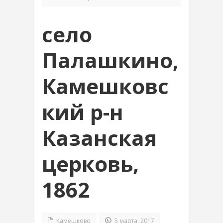
село
Палашкино,
Камешковс
кий р-н
Казанская
церковь,
1862
Камешково
5 марта, 2017