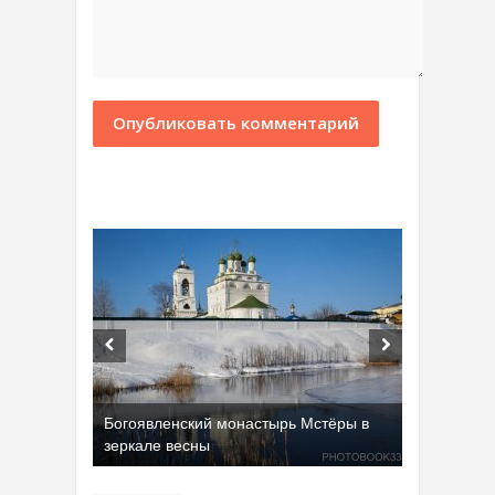
Богоявленский монастырь Мстёры в
зеркале весны
Добрятинский карьер (д. Алферово)