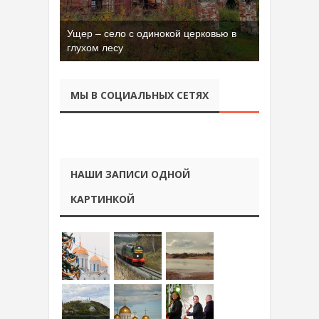
Ущер – село с одинокой церковью в
Бывшая танковая часть имени Сухэ-
глухом лесу
Батора во Владимире
МЫ В СОЦИАЛЬНЫХ СЕТЯХ
НАШИ ЗАПИСИ ОДНОЙ
КАРТИНКОЙ