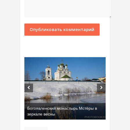
Богоявленский монастырь Мстёры в
зеркале весны