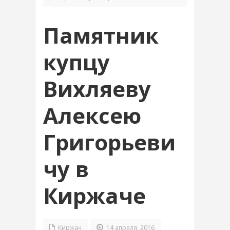
Памятник
купцу
Вихляеву
Алексею
Григорьеви
чу в
Киржаче
Киржач
14 апреля, 2016