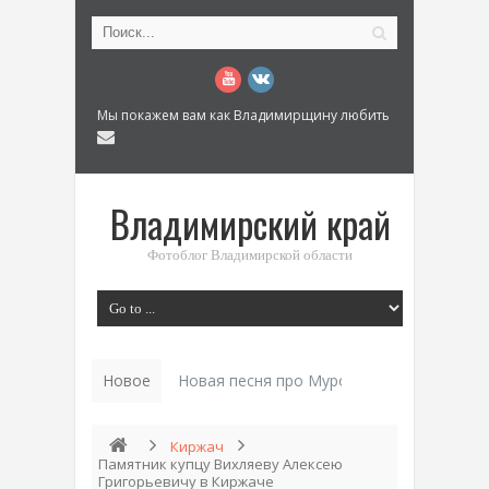
Мы покажем вам как Владимирщину любить
Владимирский край
Фотоблог Владимирской области
Новое
Новая песня про Муром: «Былинный разм
Киржач
Памятник купцу Вихляеву Алексею
Григорьевичу в Киржаче