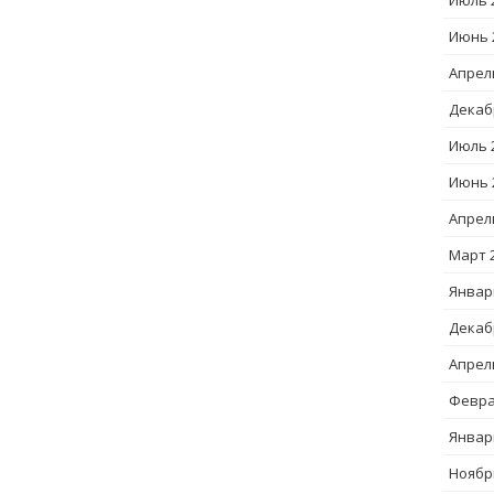
Июль 
Июнь 
Апрел
Декаб
Июль 
Июнь 
Апрел
Март 
Январ
Декаб
Апрел
Февра
Январ
Ноябр