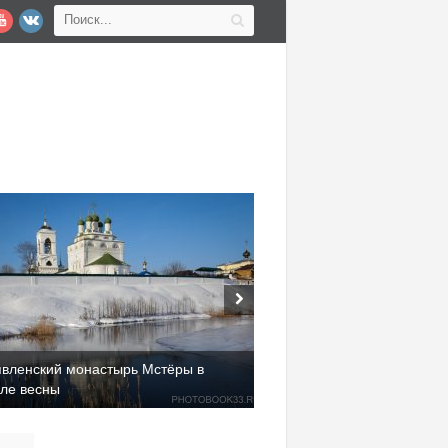
явленский монастырь Мстёры в
але весны