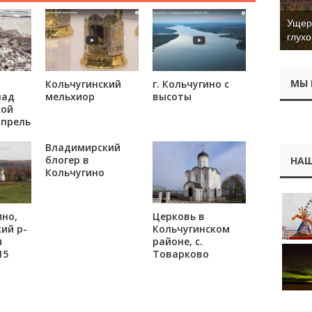
Ущер 
глухо
МЫ 
Кольчугинский
г. Кольчугино с
над
мельхиор
высоты
кой
апрель
Владимирский
блогер в
НАШ
Кольчугино
ино,
Церковь в
ий р-
Кольчугинском
я
районе, с.
15
Товарково