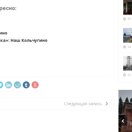
ресно:
19
ино
ка»: Наш Кольчугино
14
12 
Следующая запись