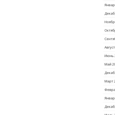
Январ
Декаб
Ноябр
Октяб
Сентя
Август
Июнь 
Май 2
Декаб
Март 
Февра
Январ
Декаб