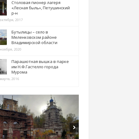
Столовая пионер лагеря
«Лесная быль», Петушинский
р-н
 октября, 2017
Бутылицы – село в
Меленковском районе
Владимирской области
 ноября, 2020
Парашютная вышка в парке
им Н.Ф.Гастелло города
Мурома
марта, 2016