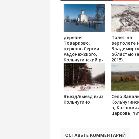
деревня
Полёт на
Товарково,
вертолете 
церковь Сергия
Владимирс
Радонежского,
областью (
Кольчугинский р-
2015)
н
Въезд/выезд в/из
Село Завал
Кольчугино
Кольчугинск
н, Казанска
церковь, 18
ОСТАВЬТЕ КОММЕНТАРИЙ