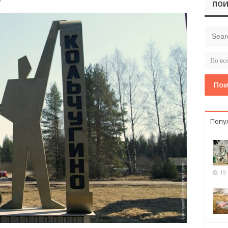
?
ПОИ
Пои
Попу
19