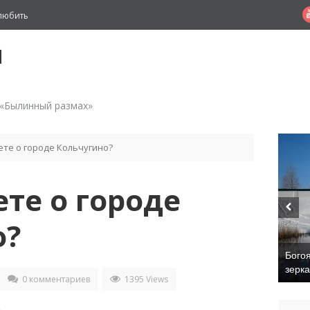
любить
й
 «Былинный размах»
ете о городе Кольчугино?
ете о городе
о?
Бого
зерк
0 комментариев
1395 Views