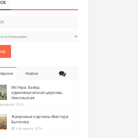
СК
ск
лярное
Новое
Мстёра. Бывш.
единоверческая церковь
Никольская
 февраля, 2016
Жанровые картины Виктора
Бычкова
4 февраля, 2016