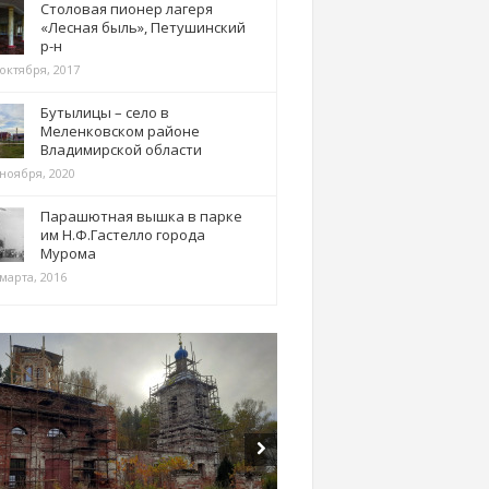
Столовая пионер лагеря
«Лесная быль», Петушинский
р-н
 октября, 2017
Бутылицы – село в
Меленковском районе
Владимирской области
 ноября, 2020
Парашютная вышка в парке
им Н.Ф.Гастелло города
Мурома
марта, 2016