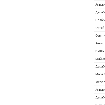
Январ
Декаб
Ноябр
Октяб
Сентя
Август
Июнь 
Май 2
Декаб
Март 
Февра
Январ
Декаб