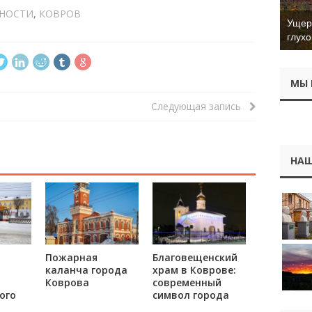
НОСТИ
,
КОВРОВ
Ущер 
глухо
МЫ 
Следующая запись
НАШ
Пожарная
Благовещенский
:
каланча города
храм в Коврове:
Коврова
современный
ого
символ города