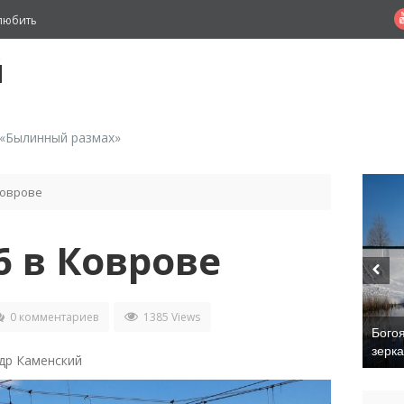
любить
й
 «Былинный размах»
Коврове
6 в Коврове
0 комментариев
1385 Views
Бого
зерк
др Каменский