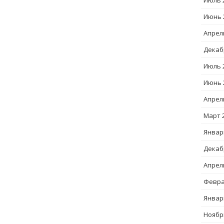
Июль 
Июнь 
Апрел
Декаб
Июль 
Июнь 
Апрел
Март 
Январ
Декаб
Апрел
Февра
Январ
Ноябр