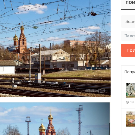
ПОИ
Пои
Попу
19