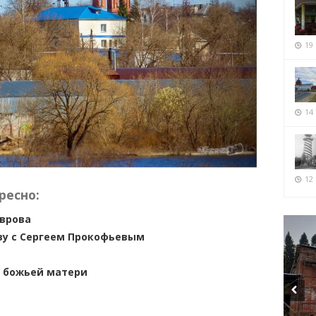
19
14
12 
ресно:
врова
ву с Сергеем Прокофьевым
й божьей матери