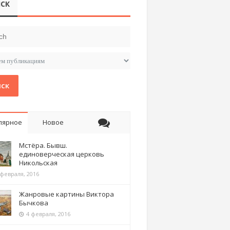
СК
ск
лярное
Новое
Мстёра. Бывш.
единоверческая церковь
Никольская
 февраля, 2016
Жанровые картины Виктора
Бычкова
4 февраля, 2016