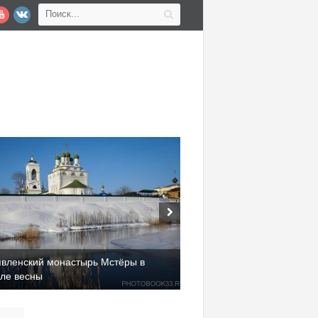
явленский монастырь Мстёры в
але весны