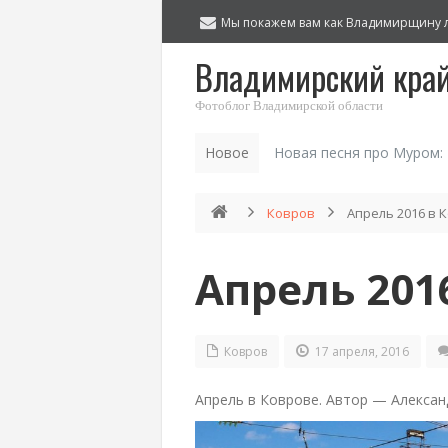
Мы покажем вам как Владимирщину 
Владимирский кра
Фотоблог Владимирской области
Новое
Новая песня про Муром:
Ковров
Апрель 2016 в 
Апрель 201
Ковров
17 апреля, 2016
Апрель в Коврове. Автор — Алексан