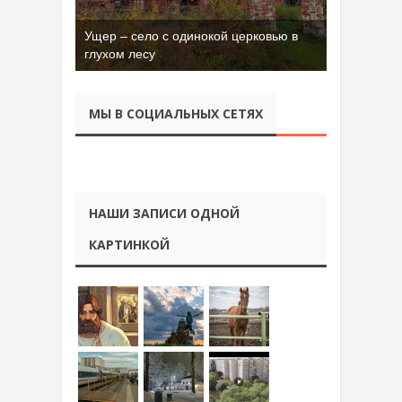
Ущер – село с одинокой церковью в
Бывшая танковая часть имени Сухэ-
глухом лесу
Батора во Владимире
МЫ В СОЦИАЛЬНЫХ СЕТЯХ
НАШИ ЗАПИСИ ОДНОЙ
КАРТИНКОЙ