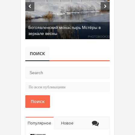
Богоявленский монастырь Мстёры в
зеркале весны
Добрятинский карьер (д. Алферово)
ПОИСК
Поиск
Популярное
Новое