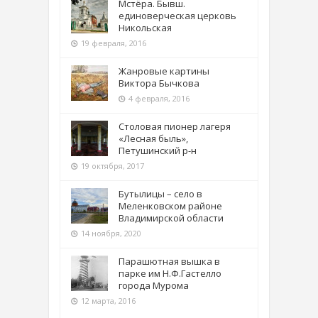
Мстёра. Бывш.
единоверческая церковь
Никольская
19 февраля, 2016
Жанровые картины
Виктора Бычкова
4 февраля, 2016
Столовая пионер лагеря
«Лесная быль»,
Петушинский р-н
19 октября, 2017
Бутылицы – село в
Меленковском районе
Владимирской области
14 ноября, 2020
Парашютная вышка в
парке им Н.Ф.Гастелло
города Мурома
12 марта, 2016