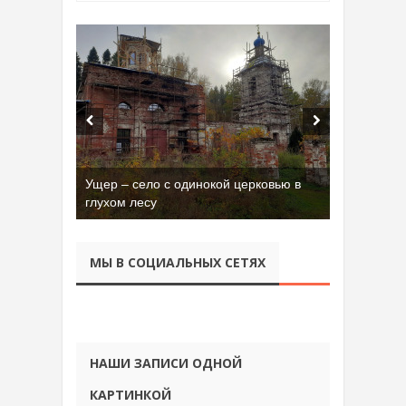
Ущер – село с одинокой церковью в
Бывшая танковая часть имени Сухэ-
глухом лесу
Батора во Владимире
МЫ В СОЦИАЛЬНЫХ СЕТЯХ
НАШИ ЗАПИСИ ОДНОЙ
КАРТИНКОЙ