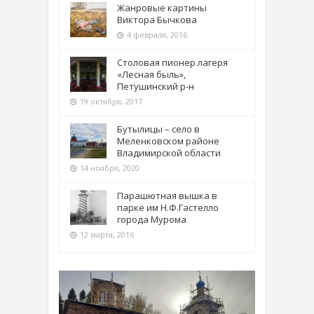
Жанровые картины
Виктора Бычкова
4 февраля, 2016
Столовая пионер лагеря
«Лесная быль»,
Петушинский р-н
19 октября, 2017
Бутылицы – село в
Меленковском районе
Владимирской области
14 ноября, 2020
Парашютная вышка в
парке им Н.Ф.Гастелло
города Мурома
12 марта, 2016