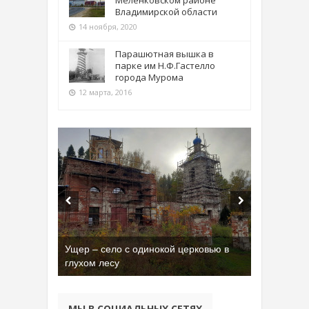
Меленковском районе
Владимирской области
14 ноября, 2020
Парашютная вышка в
парке им Н.Ф.Гастелло
города Мурома
12 марта, 2016
Ущер – село с одинокой церковью в
глухом лесу
МЫ В СОЦИАЛЬНЫХ СЕТЯХ