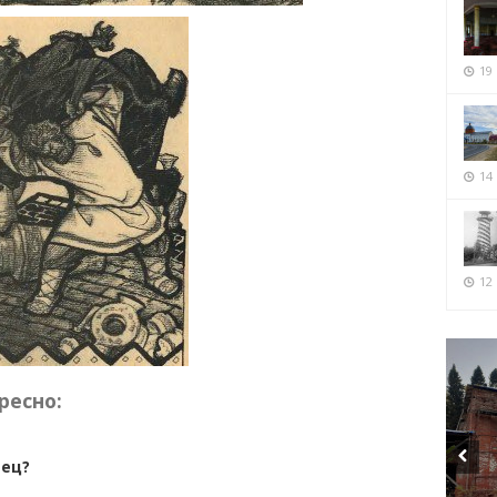
19
14
12 
ресно:
мец?