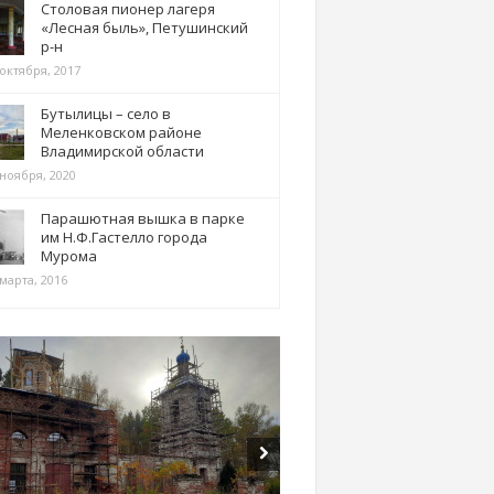
Столовая пионер лагеря
«Лесная быль», Петушинский
р-н
 октября, 2017
Бутылицы – село в
Меленковском районе
Владимирской области
 ноября, 2020
Парашютная вышка в парке
им Н.Ф.Гастелло города
Мурома
марта, 2016