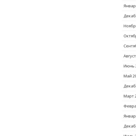
Январ
Декаб
Ноябр
Октяб
Сентя
Август
Июнь 
Май 2
Декаб
Март 
Февра
Январ
Декаб