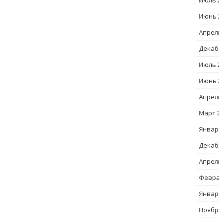
Июль 
Июнь 
Апрел
Декаб
Июль 
Июнь 
Апрел
Март 
Январ
Декаб
Апрел
Февра
Январ
Ноябр