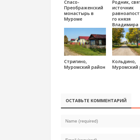
Спасо-
Родник, свя
Преображенский
источник
монастырь в
равноапост
Муроме
го князя
Владимира
между дере
Неврюево и
Нижняя Зан
Судогодско
района
Стригино,
Кольдино,
Муромский район
Муромский 
ОСТАВЬТЕ КОММЕНТАРИЙ