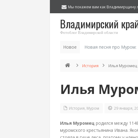
Мы покажем вам как Владимирщину 
Владимирский кра
Фотоблог Владимирской области
Новое
Новая песня про Муром:
История
Илья Муромец
Илья Муро
История
,
Муром
29 января, 2
Илья Муромец
родился между 1148 
муромского крестьянина Ивана. Яко
стояла в гуще леса, поэтому у чле