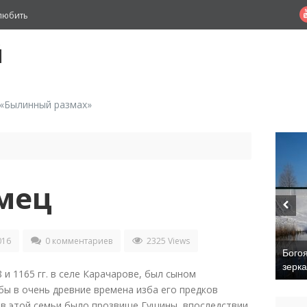
любить
й
 «Былинный размах»
мец
016
0 комментариев
2325 Views
Бого
зерк
и 1165 гг. в селе Карачарове, был сыном
бы в очень древние времена изба его предков
нов этой семьи было прозвище Гущины, впоследствии