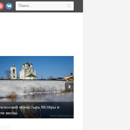
явленский монастырь Мстёры в
але весны