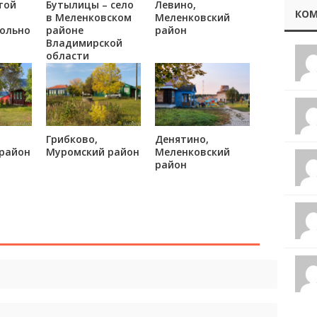
той
Бутылицы – село
Левино,
КОМ
в Меленковском
Меленковский
ольно
районе
район
Владимирской
области
внями
инка
го
Грибково,
Денятино,
район
Муромский район
Меленковский
район