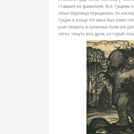
ставшее их фамилией. Все Гущины 
Ильи Муромца передалась по наслед
Гущин в конце XIX века был извест
участвовать в кулачных боях (не рас
легко тянуть воз дров, который лош