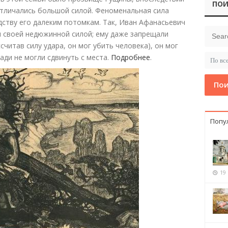
ПОИ
отличались большой силой. Феноменальная сила
ству его далеким потомкам. Так, Иван Афанасьевич
ен своей недюжинной силой; ему даже запрещали
считав силу удара, он мог убить человека), он мог
ади не могли сдвинуть с места.
Подробнее
.
Пои
Попу
19